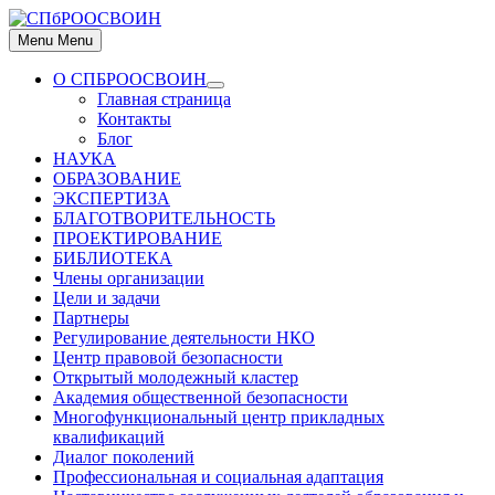
Skip
to
Menu
Menu
content
О СПБРООСВОИН
Show
Главная страница
sub
Контакты
menu
Блог
НАУКА
ОБРАЗОВАНИЕ
ЭКСПЕРТИЗА
БЛАГОТВОРИТЕЛЬНОСТЬ
ПРОЕКТИРОВАНИЕ
БИБЛИОТЕКА
Члены организации
Цели и задачи
Партнеры
Регулирование деятельности НКО
Центр правовой безопасности
Открытый молодежный кластер
Академия общественной безопасности
Многофункциональный центр прикладных
квалификаций
Диалог поколений
Профессиональная и социальная адаптация