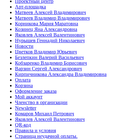
Проектный центр
Арт-площадка
Матвеев Алексей Владимирович
Матвеев Владимир Владимирович
Корникова Мария Маратовна
Козинец Яна Александровна
Яковлев Алексей Валентинович
Нурышев Геннадий Николаевич
Новости
Цветков Владимир Юрьевич
Безлепкин Валерий Васильевич
Кобзаренко Владимир Борисович
Варзин Сергей Александрович
Кирпичникова Александра Владимировна
Оплата
Корзина
Оформление заказа
Мой аккаунт
Членство в организации
Newsletter
Комаров Михаил Петрович
Яковлев Алексей Валентинович
QR-код
Правила и условия
Страница неудачной оплаты.