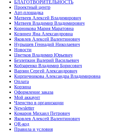
БЛАГОТВОРИТЕЛЬНОСТЬ
Проектный центр
Арт-площадка
Матвеев Алексей Владимирович
Матвеев Владимир Владимирович
Корникова Мария Маратовна
Козинец Яна Александровна
Яковлев Алексей Валентинович
Нурышев Геннадий Николаевич
Новости
Цветков Владимир Юрьевич
Безлепкин Валерий Васильевич
Кобзаренко Владимир Борисович
Варзин Сергей Александрович
Кирпичникова Александра Владимировна
Оплата
Корзина
Оформление заказа
Мой аккаунт
Членство в организации
Newsletter
Комаров Михаил Петрович
Яковлев Алексей Валентинович
QR-код
Правила и условия