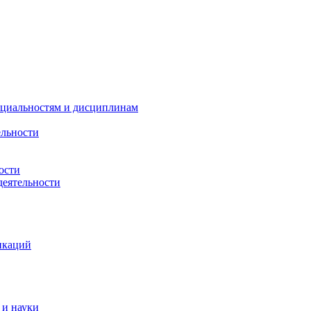
ециальностям и дисциплинам
ельности
ости
деятельности
икаций
 и науки