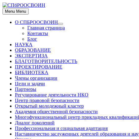
Skip
to
Menu
Menu
content
О СПБРООСВОИН
Show
Главная страница
sub
Контакты
menu
Блог
НАУКА
ОБРАЗОВАНИЕ
ЭКСПЕРТИЗА
БЛАГОТВОРИТЕЛЬНОСТЬ
ПРОЕКТИРОВАНИЕ
БИБЛИОТЕКА
Члены организации
Цели и задачи
Партнеры
Регулирование деятельности НКО
Центр правовой безопасности
Открытый молодежный кластер
Академия общественной безопасности
Многофункциональный центр прикладных квалификаци
Диалог поколений
Профессиональная и социальная адаптация
Наставничество заслуженных деятелей образования и на