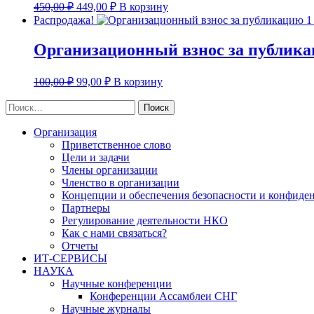
Первоначальная
Текущая
450,00
₽
449,00
₽
В корзину
цена
цена:
Распродажа!
составляла
449,00 ₽.
450,00 ₽.
Организационный взнос за публикац
Первоначальная
Текущая
100,00
₽
99,00
₽
В корзину
цена
цена:
составляла
Найти:
99,00 ₽.
100,00 ₽.
Организация
Приветственное слово
Цели и задачи
Члены организации
Членство в организации
Концепции и обеспечения безопасности и конфид
Партнеры
Регулирование деятельности НКО
Как с нами связаться?
Отчеты
ИТ-СЕРВИСЫ
НАУКА
Научные конференции
Конференции Ассамблеи СНГ
Научные журналы