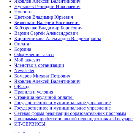
Яковлев Алексей Валентинович
Нурышев Геннадий Николаевич
Новости
Цветков Владимир Юрьевич
Безлепкин Валерий Васильевич
Кобзаренко Владимир Борисович
Варзин Сергей Александрович
Кирпичникова Александра Владимировна
Оплата
Корзина
Оформление заказа
Мой аккаунт
Членство в организации
Newsletter
Комаров Михаил Петрович
Яковлев Алексей Валентинович
QR-код
Правила и условия
Страница неудачной оплаты.
Государственное и муниципальное управление
Государственное и муниципальное управление
Сетевая форма реализации образовательных программ
Программа профессиональной переподготовки «Государст
ИТ-СЕРВИСЫ