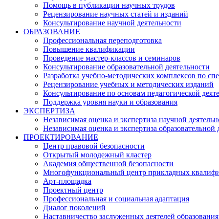
Помощь в публикации научных трудов
Рецензирование научных статей и изданий
Консультирование научной деятельности
ОБРАЗОВАНИЕ
Профессиональная переподготовка
Повышение квалификации
Проведение мастер-классов и семинаров
Консультирование образовательной деятельности
Разработка учебно-методических комплексов по сп
Рецензирование учебных и методических изданий
Консультирование по основам педагогической деят
Поддержка уровня науки и образования
ЭКСПЕРТИЗА
Независимая оценка и экспертиза научной деятельн
Независимая оценка и экспертиза образовательной 
ПРОЕКТИРОВАНИЕ
Центр правовой безопасности
Открытый молодежный кластер
Академия общественной безопасности
Многофункциональный центр прикладных квалиф
Арт-площадка
Проектный центр
Профессиональная и социальная адаптация
Диалог поколений
Наставничество заслуженных деятелей образования