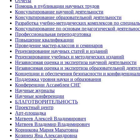
Отчеты
Помощь в публикации научных трудов
Консультирование научной деятельности
Консультирование образовательной деятельности
Разработка учебно-методических комплексов по специал
Консультирование по основам педагогической деятельно
Профессиональная переподготовка
Повышение квалификации
Проведение мастер-классов и семинаров
Рецензирование научных статей и изданий
Рецензирование учебных и методических изданий
Независимая оценка и экспертиза научной деятельности
Независимая оценка и экспертиза образовательной деяте
Концепции и обеспечения безопасности и конфиденциа
Поддержка уровня науки и образования
Конференции Ассамблеи СНГ
Научные журналы
Научные конференции
БЛАГОТВОРИТЕЛЬНОСТЬ
Проектный центр
Арт-площадка
Матвеев Алексей Владимирович
Матвеев Владимир Владимирович
Корникова Мария Маратовна
Козинец Яна Александровна