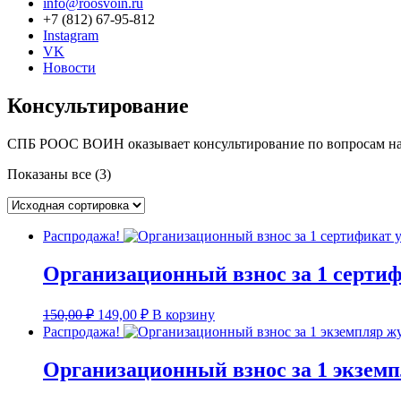
info@roosvoin.ru
+7 (812) 67-95-812
Instagram
VK
Новости
Консультирование
СПБ РООС ВОИН оказывает консультирование по вопросам научн
Показаны все (3)
Распродажа!
Организационный взнос за 1 серти
Первоначальная
Текущая
150,00
₽
149,00
₽
В корзину
цена
цена:
Распродажа!
составляла
149,00 ₽.
150,00 ₽.
Организационный взнос за 1 экзем