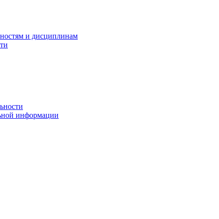
ьностям и дисциплинам
сти
льности
льной информации