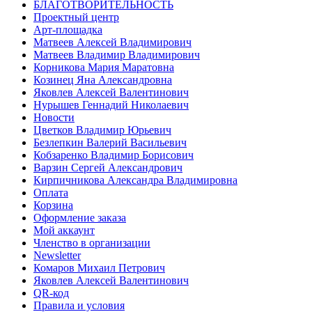
БЛАГОТВОРИТЕЛЬНОСТЬ
Проектный центр
Арт-площадка
Матвеев Алексей Владимирович
Матвеев Владимир Владимирович
Корникова Мария Маратовна
Козинец Яна Александровна
Яковлев Алексей Валентинович
Нурышев Геннадий Николаевич
Новости
Цветков Владимир Юрьевич
Безлепкин Валерий Васильевич
Кобзаренко Владимир Борисович
Варзин Сергей Александрович
Кирпичникова Александра Владимировна
Оплата
Корзина
Оформление заказа
Мой аккаунт
Членство в организации
Newsletter
Комаров Михаил Петрович
Яковлев Алексей Валентинович
QR-код
Правила и условия