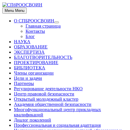
Skip
to
Menu
Menu
content
О СПБРООСВОИН
Show
Главная страница
sub
Контакты
menu
Блог
НАУКА
ОБРАЗОВАНИЕ
ЭКСПЕРТИЗА
БЛАГОТВОРИТЕЛЬНОСТЬ
ПРОЕКТИРОВАНИЕ
БИБЛИОТЕКА
Члены организации
Цели и задачи
Партнеры
Регулирование деятельности НКО
Центр правовой безопасности
Открытый молодежный кластер
Академия общественной безопасности
Многофункциональный центр прикладных
квалификаций
Диалог поколений
Профессиональная и социальная адаптация