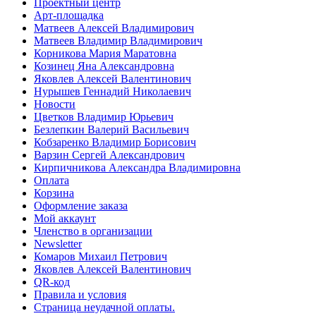
Проектный центр
Арт-площадка
Матвеев Алексей Владимирович
Матвеев Владимир Владимирович
Корникова Мария Маратовна
Козинец Яна Александровна
Яковлев Алексей Валентинович
Нурышев Геннадий Николаевич
Новости
Цветков Владимир Юрьевич
Безлепкин Валерий Васильевич
Кобзаренко Владимир Борисович
Варзин Сергей Александрович
Кирпичникова Александра Владимировна
Оплата
Корзина
Оформление заказа
Мой аккаунт
Членство в организации
Newsletter
Комаров Михаил Петрович
Яковлев Алексей Валентинович
QR-код
Правила и условия
Страница неудачной оплаты.