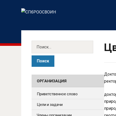
Цв
Докто
ОРГАНИЗАЦИЯ
ректо
Приветственное слово
докто
приро
Цели и задачи
приро
Члены организации
геогр